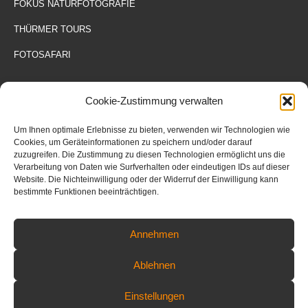
FOKUS NATURFOTOGRAFIE
THÜRMER TOURS
FOTOSAFARI
Cookie-Zustimmung verwalten
Um Ihnen optimale Erlebnisse zu bieten, verwenden wir Technologien wie
Cookies, um Geräteinformationen zu speichern und/oder darauf
zuzugreifen. Die Zustimmung zu diesen Technologien ermöglicht uns die
Verarbeitung von Daten wie Surfverhalten oder eindeutigen IDs auf dieser
Website. Die Nichteinwilligung oder der Widerruf der Einwilligung kann
bestimmte Funktionen beeinträchtigen.
Annehmen
Ablehnen
Einstellungen