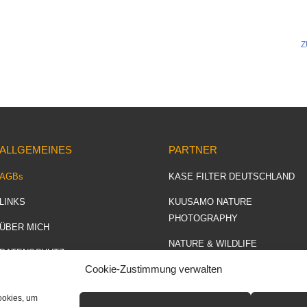
Z
ALLGEMEINES
PARTNER
AGBs
KASE FILTER DEUTSCHLAND
LINKS
KUUSAMO NATURE
PHOTOGRAPHY
ÜBER MICH
NATURE & WILDLIFE
DATENSCHUTZ
PHOTOTOURS
Cookie-Zustimmung verwalten
IMPRESSUM
FOKUS NATURFOTOGRAFIE
ookies, um