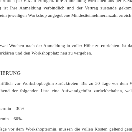
ftlich per E-Mail erfolgen. Ihre Anmeldung wird ebenfalls per E-Mai
g ist Ihre Anmeldung verbindlich und der Vertrag zustande gekom
beim jeweiligen Workshop angegebene Mindestteilnehmeranzahl erreicht
ei Wochen nach der Anmeldung in voller Höhe zu entrichten. Ist das 
 erklären und den Workshopplatz neu zu vergeben.
NIERUNG
hriftlich vor Workshopbeginn zurücktreten. Bis zu 30 Tage vor dem W
chend der folgenden Liste eine Aufwandgebühr zurückbehalten, we
termin – 30%.
ermin – 60%.
Tage vor dem Workshoptermin, müssen die vollen Kosten geltend gema