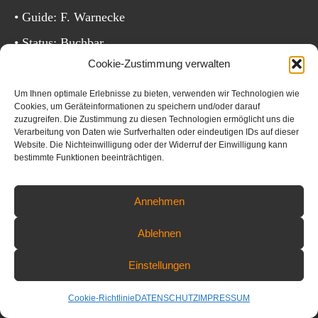
• Guide: F. Warnecke
• Status: Buchbar
Cookie-Zustimmung verwalten
Um Ihnen optimale Erlebnisse zu bieten, verwenden wir Technologien wie
Cookies, um Geräteinformationen zu speichern und/oder darauf
zuzugreifen. Die Zustimmung zu diesen Technologien ermöglicht uns die
Verarbeitung von Daten wie Surfverhalten oder eindeutigen IDs auf dieser
LEISTUNGEN
Website. Die Nichteinwilligung oder der Widerruf der Einwilligung kann
bestimmte Funktionen beeinträchtigen.
INKLUSIVE
Annehmen
• Fotografische Unterstützung
• Nutzung von Floating Hides + ggf. Wathose
Ablehnen
• Unterkunft mit Halbpension
Einstellungen
• Sprachen: Deutsch u. Englisch
Cookie-Richtlinie
DATENSCHUTZ
IMPRESSUM
• Gemeinsame Fotoentwicklung in LR/PS