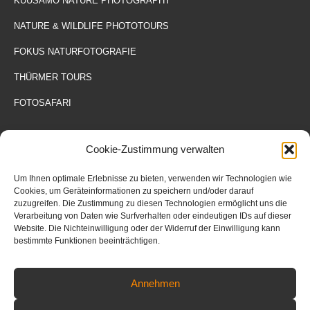
KUUSAMO NATURE PHOTOGRAPHY
NATURE & WILDLIFE PHOTOTOURS
FOKUS NATURFOTOGRAFIE
THÜRMER TOURS
FOTOSAFARI
Cookie-Zustimmung verwalten
Um Ihnen optimale Erlebnisse zu bieten, verwenden wir Technologien wie
Cookies, um Geräteinformationen zu speichern und/oder darauf
zuzugreifen. Die Zustimmung zu diesen Technologien ermöglicht uns die
Verarbeitung von Daten wie Surfverhalten oder eindeutigen IDs auf dieser
Website. Die Nichteinwilligung oder der Widerruf der Einwilligung kann
bestimmte Funktionen beeinträchtigen.
Annehmen