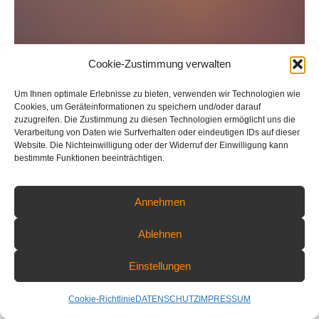
Cookie-Zustimmung verwalten
Um Ihnen optimale Erlebnisse zu bieten, verwenden wir Technologien wie
Cookies, um Geräteinformationen zu speichern und/oder darauf
zuzugreifen. Die Zustimmung zu diesen Technologien ermöglicht uns die
Verarbeitung von Daten wie Surfverhalten oder eindeutigen IDs auf dieser
Website. Die Nichteinwilligung oder der Widerruf der Einwilligung kann
Buschwindröschen mit Bokeh
bestimmte Funktionen beeinträchtigen.
Annehmen
COPYRIGHT © 2026 PART OF NATURE - FLORIAN WARNECKE
FOTOGRAFIE | ALL RIGHTS RESERVED
Ablehnen
Einstellungen
Cookie-Richtlinie
DATENSCHUTZ
IMPRESSUM