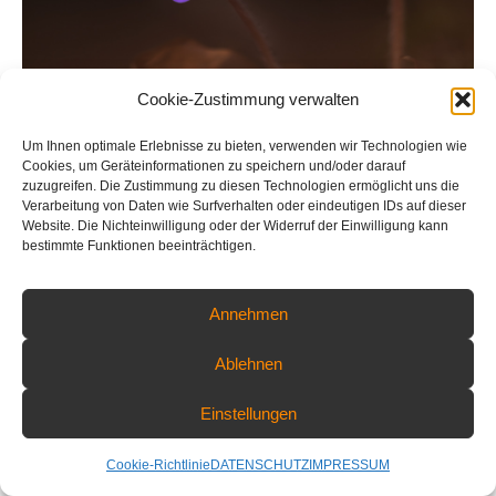
Cookie-Zustimmung verwalten
Um Ihnen optimale Erlebnisse zu bieten, verwenden wir Technologien wie
Cookies, um Geräteinformationen zu speichern und/oder darauf
zuzugreifen. Die Zustimmung zu diesen Technologien ermöglicht uns die
Verarbeitung von Daten wie Surfverhalten oder eindeutigen IDs auf dieser
Website. Die Nichteinwilligung oder der Widerruf der Einwilligung kann
Leberblümchen im Nachmittagslicht
bestimmte Funktionen beeinträchtigen.
Annehmen
COPYRIGHT © 2026 PART OF NATURE - FLORIAN WARNECKE
FOTOGRAFIE | ALL RIGHTS RESERVED
Ablehnen
Einstellungen
Cookie-Richtlinie
DATENSCHUTZ
IMPRESSUM