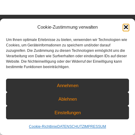
COPYRIGHT © 2026 PART OF NATURE - FLORIAN WARNECKE
Cookie-Zustimmung verwalten
FOTOGRAFIE | ALL RIGHTS RESERVED
Um Ihnen optimale Erlebnisse zu bieten, verwenden wir Technologien wie
Cookies, um Geräteinformationen zu speichern und/oder darauf
zuzugreifen. Die Zustimmung zu diesen Technologien ermöglicht uns die
Verarbeitung von Daten wie Surfverhalten oder eindeutigen IDs auf dieser
Website. Die Nichteinwilligung oder der Widerruf der Einwilligung kann
bestimmte Funktionen beeinträchtigen.
Annehmen
Ablehnen
Einstellungen
Cookie-Richtlinie
DATENSCHUTZ
IMPRESSUM